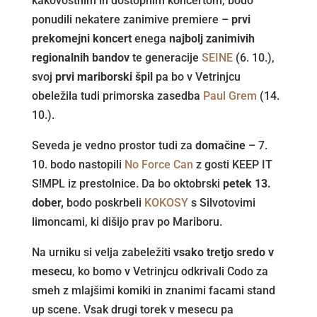
kakovostnim in dostopnim koncertom, bodo
ponudili nekatere zanimive premiere –
prvi
prekomejni koncert
enega
najbolj zanimivih
regionalnih bandov
te generacije
SEINE
(6. 10.),
svoj
prvi mariborski špil
pa bo v Vetrinjcu
obeležila tudi primorska zasedba
Paul Grem
(14.
10.).
Seveda je vedno prostor tudi za
domačine
– 7.
10. bodo nastopili
No Force Can
z gosti KEEP IT
S!MPL iz prestolnice. Da bo oktobrski
petek 13.
dober,
bodo poskrbeli
KOKOSY
s Silvotovimi
limoncami, ki dišijo prav po Mariboru.
Na urniku si velja zabeležiti
vsako tretjo sredo v
mesecu
, ko bomo v Vetrinjcu odkrivali Codo za
smeh z mlajšimi komiki in znanimi facami stand
up scene. Vsak drugi torek v mesecu pa