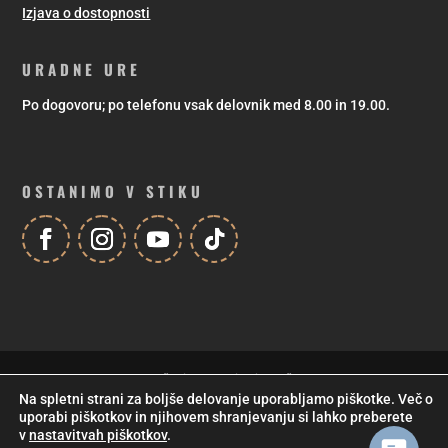
Izjava o dostopnosti
URADNE URE
Po dogovoru; po telefonu vsak delovnik med 8.00 in 19.00.
OSTANIMO V STIKU
Za vzpodbudno pomoč pri sofinanciranju društvenega programa se
Na spletni strani za boljše delovanje uporabljamo piškotke. Več o
zahvaljujemo Mestni občini Maribor! |
Izdelava spletnih strani
in
uporabi piškotkov in njihovem shranjevanju si lahko preberete
trgovin
,
vzdrževanje spletne strani
: Studio Jet
© 2021, Kud Coda
v
nastavitvah piškotkov
.