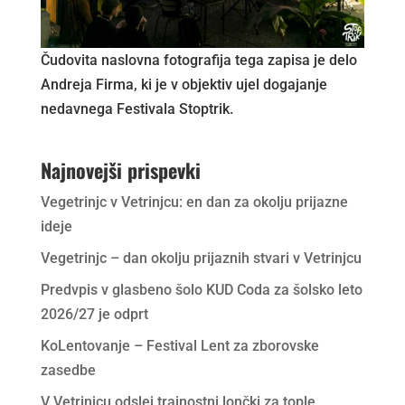
Čudovita naslovna fotografija tega zapisa je delo
Andreja Firma, ki je v objektiv ujel dogajanje
nedavnega Festivala Stoptrik.
Najnovejši prispevki
Vegetrinjc v Vetrinjcu: en dan za okolju prijazne
ideje
Vegetrinjc – dan okolju prijaznih stvari v Vetrinjcu
Predvpis v glasbeno šolo KUD Coda za šolsko leto
2026/27 je odprt
KoLentovanje – Festival Lent za zborovske
zasedbe
V Vetrinjcu odslej trajnostni lončki za tople