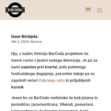
Jesen Vetrinjska
Okt 2, 2023
|
Novice
Hja, z našim Vetrinjc-BarCoda projektom še
nismo ravno v jeseni našega delovanja. Je pa za
nami
uspešen prvi kvartal
, poln poletnega
festivalskega dogajanja, poLentne luknje pa so
zapolnili večeri
Odprtega odra
in priljubljenih
karaok
.
Jesen bo za BarCoda vsebinsko še bolj pisana in
periodično zacementirana. Vikendi, posvečeni,