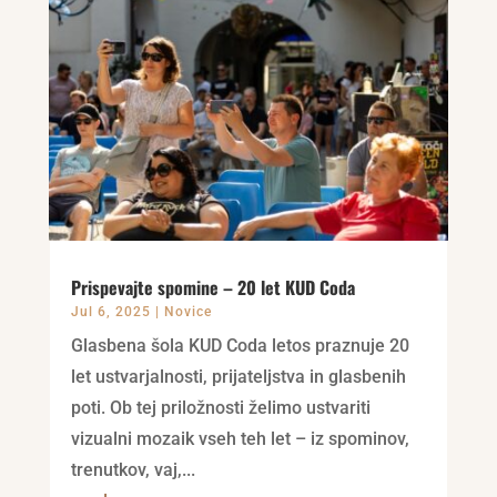
Prispevajte spomine – 20 let KUD Coda
Jul 6, 2025
|
Novice
Glasbena šola KUD Coda letos praznuje 20
let ustvarjalnosti, prijateljstva in glasbenih
poti. Ob tej priložnosti želimo ustvariti
vizualni mozaik vseh teh let – iz spominov,
trenutkov, vaj,...