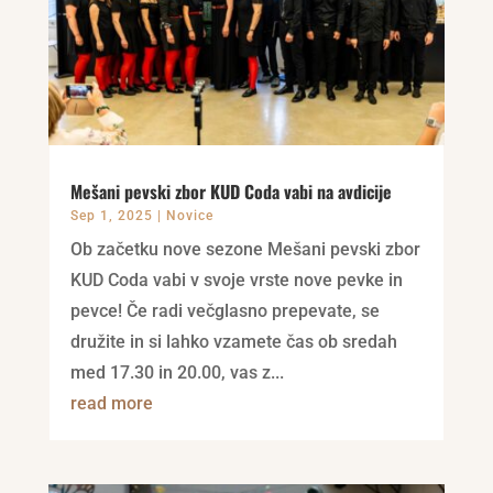
Mešani pevski zbor KUD Coda vabi na avdicije
Sep 1, 2025
|
Novice
Ob začetku nove sezone Mešani pevski zbor
KUD Coda vabi v svoje vrste nove pevke in
pevce! Če radi večglasno prepevate, se
družite in si lahko vzamete čas ob sredah
med 17.30 in 20.00, vas z...
read more