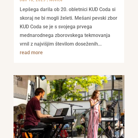
Jun 16, 2025
|
Novice
Lepšega darila ob 20. obletnici KUD Coda si
skoraj ne bi mogli želeti. Mešani pevski zbor
KUD Coda se je s svojega prvega
mednarodnega zborovskega tekmovanja
vrnil z najvišjim številom doseženih...
read more