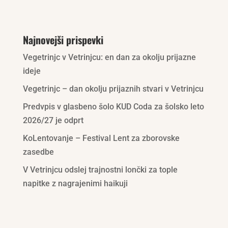
« OLDER ENTRIES
NEXT ENTRIES »
Najnovejši prispevki
Vegetrinjc v Vetrinjcu: en dan za okolju prijazne
ideje
Vegetrinjc – dan okolju prijaznih stvari v Vetrinjcu
Predvpis v glasbeno šolo KUD Coda za šolsko leto
2026/27 je odprt
KoLentovanje – Festival Lent za zborovske
zasedbe
V Vetrinjcu odslej trajnostni lončki za tople
napitke z nagrajenimi haikuji