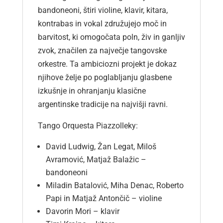
bandoneoni, štiri violine, klavir, kitara,
kontrabas in vokal združujejo moč in
barvitost, ki omogočata poln, živ in ganljiv
zvok, značilen za največje tangovske
orkestre. Ta ambiciozni projekt je dokaz
KOŠARICA
njihove želje po poglabljanju glasbene
izkušnje in ohranjanju klasične
argentinske tradicije na najvišji ravni.
Tango Orquesta Piazzolleky:
PODPRITE NAS
David Ludwig, Žan Legat, Miloš
Avramović, Matjaž Balažic –
bandoneoni
Miladin Batalović, Miha Denac, Roberto
Papi in Matjaž Antončič – violine
Davorin Mori – klavir