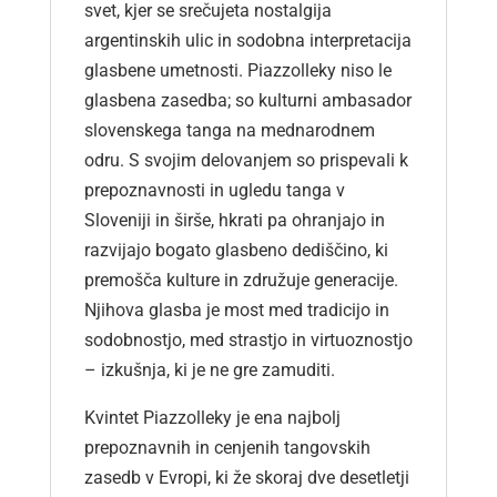
svet, kjer se srečujeta nostalgija
argentinskih ulic in sodobna interpretacija
glasbene umetnosti. Piazzolleky niso le
glasbena zasedba; so kulturni ambasador
slovenskega tanga na mednarodnem
odru. S svojim delovanjem so prispevali k
prepoznavnosti in ugledu tanga v
Sloveniji in širše, hkrati pa ohranjajo in
razvijajo bogato glasbeno dediščino, ki
premošča kulture in združuje generacije.
Njihova glasba je most med tradicijo in
sodobnostjo, med strastjo in virtuoznostjo
– izkušnja, ki je ne gre zamuditi.
Kvintet Piazzolleky je ena najbolj
prepoznavnih in cenjenih tangovskih
zasedb v Evropi, ki že skoraj dve desetletji