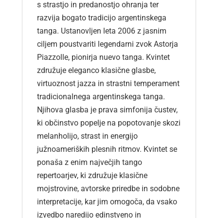
s strastjo in predanostjo ohranja ter
razvija bogato tradicijo argentinskega
tanga. Ustanovljen leta 2006 z jasnim
ciljem poustvariti legendarni zvok Astorja
Piazzolle, pionirja nuevo tanga. Kvintet
združuje eleganco klasične glasbe,
virtuoznost jazza in strastni temperament
tradicionalnega argentinskega tanga.
Njihova glasba je prava simfonija čustev,
ki občinstvo popelje na popotovanje skozi
melanholijo, strast in energijo
južnoameriških plesnih ritmov. Kvintet se
ponaša z enim največjih tango
repertoarjev, ki združuje klasične
mojstrovine, avtorske priredbe in sodobne
interpretacije, kar jim omogoča, da vsako
izvedbo naredijo edinstveno in