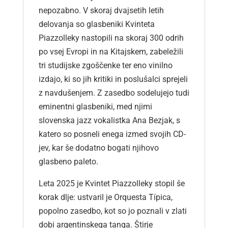
nepozabno. V skoraj dvajsetih letih
delovanja so glasbeniki Kvinteta
Piazzolleky nastopili na skoraj 300 odrih
po vsej Evropi in na Kitajskem, zabeležili
tri studijske zgoščenke ter eno vinilno
izdajo, ki so jih kritiki in poslušalci sprejeli
z navdušenjem. Z zasedbo sodelujejo tudi
eminentni glasbeniki, med njimi
slovenska jazz vokalistka Ana Bezjak, s
katero so posneli enega izmed svojih CD-
jev, kar še dodatno bogati njihovo
glasbeno paleto.
Leta 2025 je Kvintet Piazzolleky stopil še
korak dlje: ustvaril je Orquesta Típica,
popolno zasedbo, kot so jo poznali v zlati
dobi argentinskega tanga. Štirje