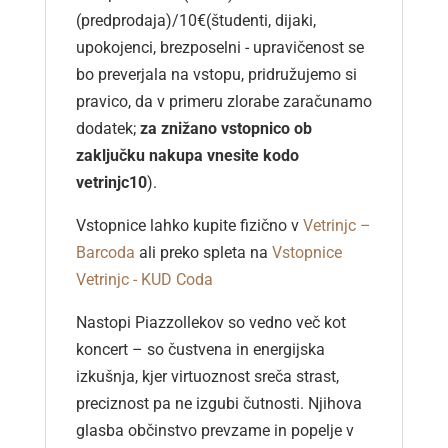
(predprodaja)/10€(študenti, dijaki,
upokojenci, brezposelni - upravičenost se
bo preverjala na vstopu, pridružujemo si
pravico, da v primeru zlorabe zaračunamo
dodatek;
za znižano vstopnico ob
zaključku nakupa vnesite kodo
vetrinjc10
).
Vstopnice lahko kupite fizično v
Vetrinjc –
Barcoda
ali preko spleta na
Vstopnice
Vetrinjc - KUD Coda
Nastopi Piazzollekov so vedno več kot
koncert – so čustvena in energijska
izkušnja, kjer virtuoznost sreča strast,
preciznost pa ne izgubi čutnosti. Njihova
glasba občinstvo prevzame in popelje v