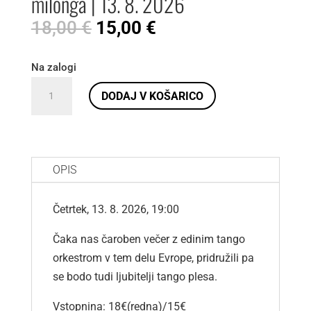
milonga | 13. 8. 2026
Izvirna
Trenutna
18,00
€
15,00
€
cena
cena
je
je:
Na zalogi
bila:
15,00 €.
Tango
DODAJ V KOŠARICO
18,00 €.
Orquesta
Piazzolleky
+
milonga
OPIS
|
13.
Četrtek, 13. 8. 2026, 19:00
8.
2026
Čaka nas čaroben večer z edinim tango
količina
orkestrom v tem delu Evrope, pridružili pa
se bodo tudi ljubitelji tango plesa.
Vstopnina: 18€(redna)/15€