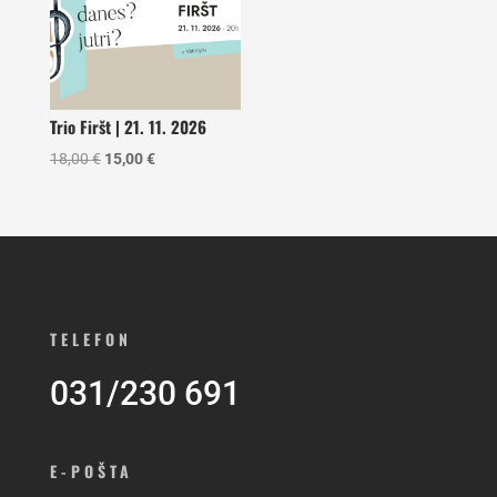
Trio Firšt | 21. 11. 2026
Izvirna
Trenutna
18,00
€
15,00
€
cena
cena
je
je:
bila:
15,00 €.
18,00 €.
TELEFON
031/230 691
E-POŠTA