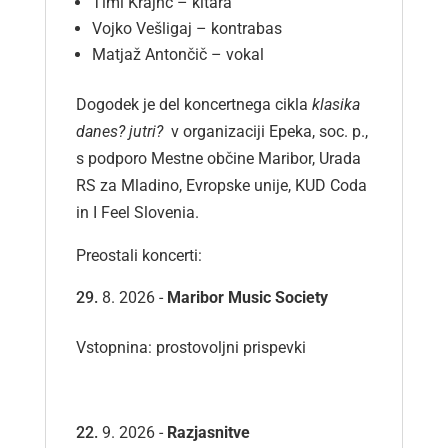
Timi Krajnc – kitara
Vojko Vešligaj – kontrabas
Matjaž Antončič – vokal
Dogodek je del koncertnega cikla
klasika
danes? jutri?
v organizaciji Epeka, soc. p.,
s podporo Mestne občine Maribor, Urada
RS za Mladino, Evropske unije, KUD Coda
in I Feel Slovenia.
Preostali koncerti:
8. 2026 -
Maribor Music Society
Vstopnina: prostovoljni prispevki
9. 2026 -
Razjasnitve