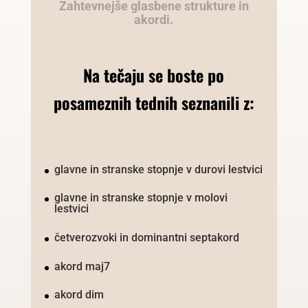
Zahtevnejše glasbene strukture in
akordi.
Na tečaju se boste po
posameznih tednih seznanili z:
glavne in stranske stopnje v durovi lestvici
glavne in stranske stopnje v molovi
lestvici
četverozvoki in dominantni septakord
akord maj7
akord dim