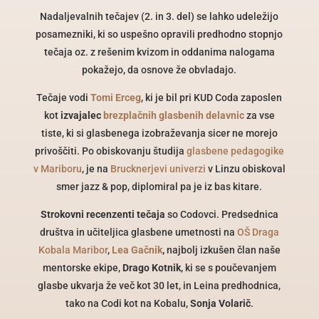
Nadaljevalnih tečajev (2. in 3. del) se lahko udeležijo
posamezniki, ki so uspešno opravili predhodno stopnjo
tečaja oz. z rešenim kvizom in oddanima nalogama
pokažejo, da osnove že obvladajo.
Tečaje vodi
Tomi Erceg
, ki je bil pri KUD Coda zaposlen
kot
izvajalec
brezplačnih glasbenih delavnic
za vse
tiste, ki si glasbenega izobraževanja sicer ne morejo
privoščiti. Po obiskovanju študija
glasbene pedagogike
v Mariboru
, je na
Brucknerjevi univerzi
v Linzu obiskoval
smer jazz & pop, diplomiral pa je iz bas kitare.
Strokovni recenzenti tečaja
so Codovci. Predsednica
društva in učiteljica glasbene umetnosti na
OŠ Draga
Kobala Maribor
,
Lea Gačnik
,
najbolj izkušen član naše
mentorske ekipe,
Drago Kotnik
, ki se s poučevanjem
glasbe ukvarja že več kot 30 let, in Leina predhodnica,
tako na Codi kot na Kobalu,
Sonja Volarič
.