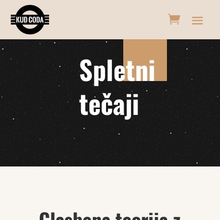
Spletni
tečaji
Glasbena teorija z