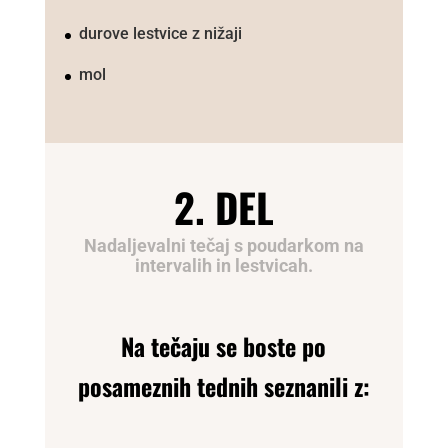
durove lestvice z nižaji
mol
2. DEL
Nadaljevalni tečaj s poudarkom na
intervalih in lestvicah.
Na tečaju se boste po
posameznih tednih seznanili z: