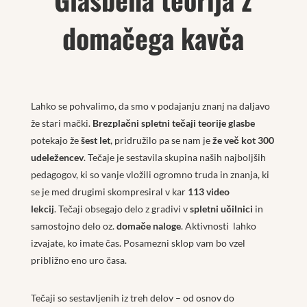
domačega kavča
Lahko se pohvalimo, da smo v podajanju znanj na daljavo
že stari mački.
Brezplačni spletni tečaji teorije glasbe
potekajo že
šest let
, pridružilo pa se nam je
že več kot 300
udeležencev
. Tečaje je sestavila skupina naših najboljših
pedagogov, ki so vanje vložili ogromno truda in znanja, ki
se je med drugimi skompresiral v kar
113 video
lekcij
. Tečaji obsegajo delo z gradivi v
spletni učilnici
in
samostojno delo oz.
domače naloge
. Aktivnosti lahko
izvajate, ko imate čas. Posamezni sklop vam bo vzel
približno eno uro časa.
Tečaji so sestavljenih iz treh delov – od osnov do