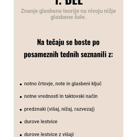
Znanje glasbene teorije na nivoju nižje
glasbene šole.
Na tečaju se boste po
posameznih tednih seznanili z:
notno črtovje, note in glasbeni ključ
notne vrednosti in taktovski način
predznaki (višaj, nižaj, razvezaj)
durove lestvice
durove lestvice z višaji