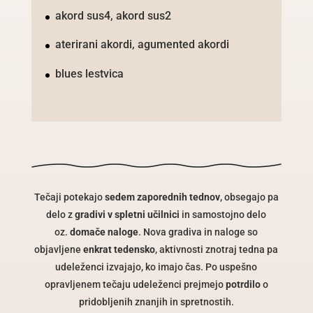
akord sus4, akord sus2
aterirani akordi, agumented akordi
blues lestvica
Tečaji
potekajo
sedem zaporednih tednov
, obsegajo pa
delo z
gradivi v
spletni
učilnici
in samostojno delo
oz.
domače naloge
. Nova gradiva in naloge so
objavljene
enkrat tedensko
, aktivnosti znotraj tedna pa
udeleženci izvajajo, ko imajo čas. Po uspešno
opravljenem
tečaju
udeleženci prejmejo
potrdilo
o
pridobljenih znanjih in spretnostih.