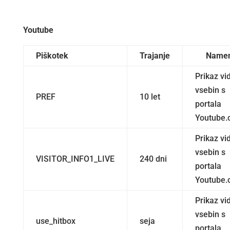
Youtube
Piškotek
Trajanje
Name
Prikaz vi
vsebin s
PREF
10 let
portala
Youtube
Prikaz vi
vsebin s
VISITOR_INFO1_LIVE
240 dni
portala
Youtube
Prikaz vi
vsebin s
use_hitbox
seja
portala