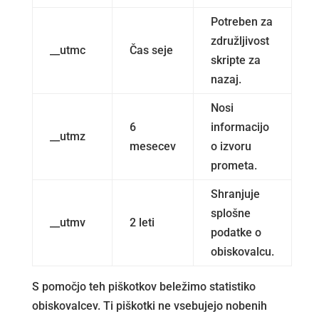
Potreben za
združljivost
__utmc
Čas seje
skripte za
nazaj.
Nosi
6
informacijo
__utmz
mesecev
o izvoru
prometa.
Shranjuje
splošne
__utmv
2 leti
podatke o
obiskovalcu.
S pomočjo teh piškotkov beležimo statistiko
obiskovalcev. Ti piškotki ne vsebujejo nobenih