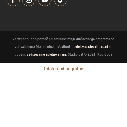
Za vzpodbudno pomoč pri sofinanciranju društvenega programa se
zahvaljujemo Mestni občini Maribor! |
Izdelava spletnih strani
in
trgovin
,
vzdrževanje spletne strani
: Studio Jet
© 2021, Kud Coda
Odstop od pogodbe