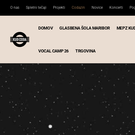
O nas
Spletni tečaji
Projekti
Codazin
Novice
Koncerti
Pog
DOMOV
GLASBENA ŠOLA MARIBOR
MEPZ KU
VOCAL CAMP 26
TRGOVINA