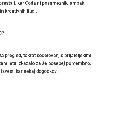
prestali, ker Coda ni posameznik, ampak
n kreativnih ljudi.
0?
za pregled, tokrat sodelovanj s prijateljskimi
v tem letu izkazalo za še posebej pomembno,
 izvesti kar nekaj dogodkov.