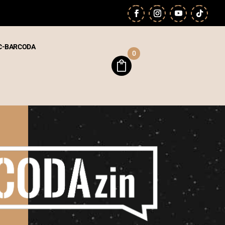
C-BARCODA
0