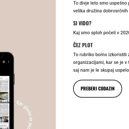
To divje leto smo uspešno 
velika družina dobrosrčnih i
SI VIDO?
Kaj smo sploh počeli v 202
ČEZ PLOT
To rubriko bomo izkoristili 
organizacijami, kar se je 
saj nam je le skupaj uspelo
PREBERI CODAZIN