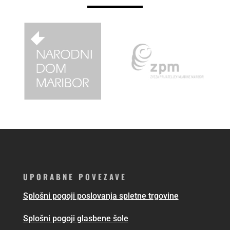
UPORABNE POVEZAVE
Splošni pogoji poslovanja spletne trgovine
Splošni pogoji glasbene šole