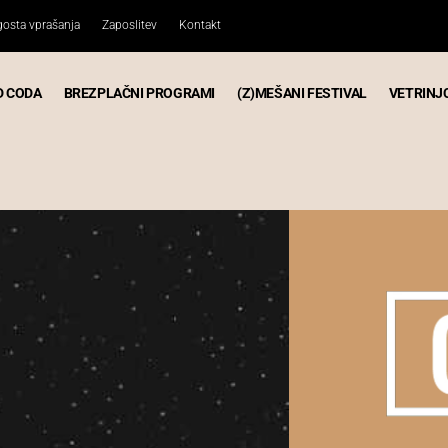
osta vprašanja
Zaposlitev
Kontakt
D CODA
BREZPLAČNI PROGRAMI
(Z)MEŠANI FESTIVAL
VETRINJ