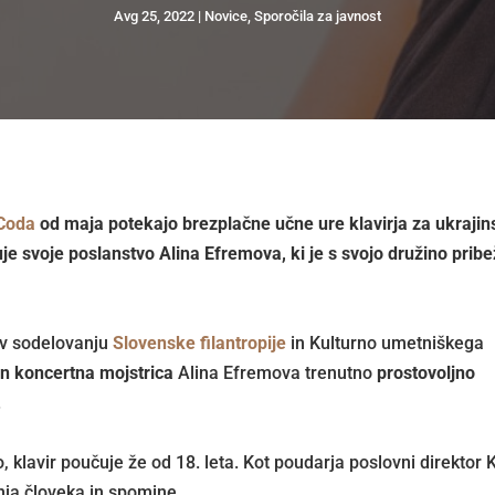
Avg 25, 2022
Novice
,
Sporočila za javnost
Coda
od maja potekajo brezplačne učne ure klavirja za ukraji
je svoje poslanstvo Alina Efremova, ki je s svojo družino pribe
a v sodelovanju
Slovenske filantropije
in Kulturno umetniškega
 in koncertna mojstrica
Alina Efremova trenutno
prostovoljno
.
o, klavir poučuje že od 18. leta. Kot poudarja poslovni direktor
anja človeka in spomine.