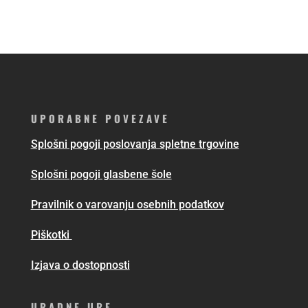
UPORABNE POVEZAVE
Splošni pogoji poslovanja spletne trgovine
Splošni pogoji glasbene šole
Pravilnik o varovanju osebnih podatkov
Piškotki
Izjava o dostopnosti
URADNE URE