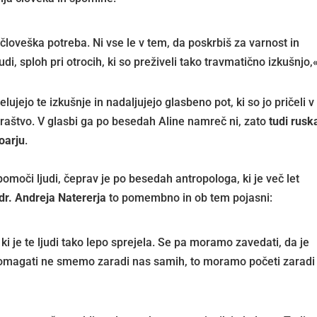
loveška potreba. Ni vse le v tem, da poskrbiš za varnost in
di, sploh pri otrocih, ki so preživeli tako travmatično izkušnjo,
elujejo te izkušnje in nadaljujejo glasbeno pot, ki so jo pričeli v
raštvo. V glasbi ga po besedah Aline namreč ni, zato
tudi rusk
oarju
.
n pomoči ljudi, čeprav je po besedah antropologa, ki je več let
dr. Andreja Natererja
to pomembno in ob tem pojasni:
i je te ljudi tako lepo sprejela. Se pa moramo zavedati, da je
– pomagati ne smemo zaradi nas samih, to moramo početi zaradi