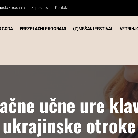
osta vprašanja
Zaposlitev
Kontakt
D CODA
BREZPLAČNI PROGRAMI
(Z)MEŠANI FESTIVAL
VETRINJ
ačne učne ure klav
ukrajinske otroke