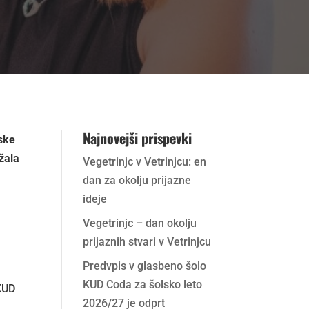
Najnovejši prispevki
nske
žala
Vegetrinjc v Vetrinjcu: en
dan za okolju prijazne
ideje
Vegetrinjc – dan okolju
prijaznih stvari v Vetrinjcu
Predvpis v glasbeno šolo
KUD Coda za šolsko leto
 KUD
2026/27 je odprt