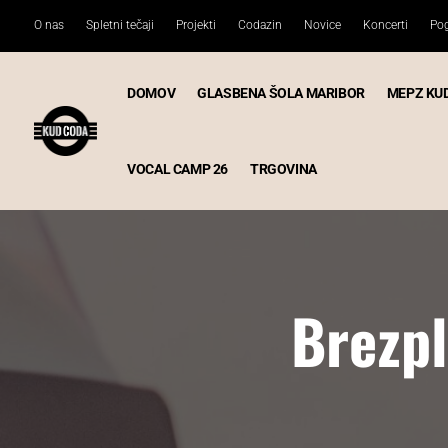
O nas
Spletni tečaji
Projekti
Codazin
Novice
Koncerti
Pog
DOMOV
GLASBENA ŠOLA MARIBOR
MEPZ KU
VOCAL CAMP 26
TRGOVINA
Brezpl