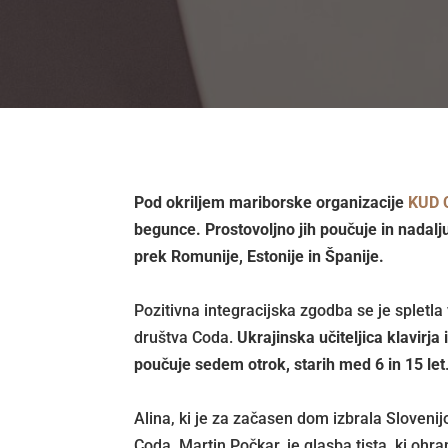
Pod okriljem mariborske organizacije
KUD 
begunce. Prostovoljno jih poučuje in nadalju
prek Romunije, Estonije in Španije.
Pozitivna integracijska zgodba se je spletl
društva Coda.
Ukrajinska učiteljica klavirja
poučuje sedem otrok, starih med 6 in 15 let
Alina, ki je za začasen dom izbrala Slovenij
Coda, Martin Počkar, je glasba tista, ki ohr