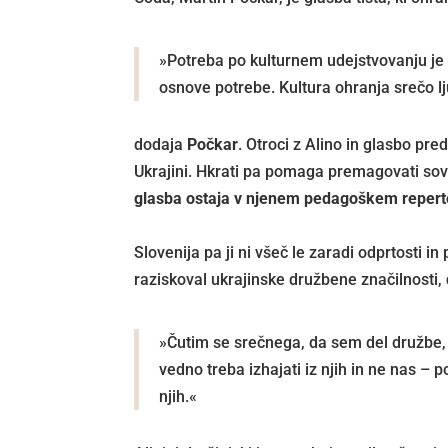
»Potreba po kulturnem udejstvovanju je č
osnove potrebe. Kultura ohranja srečo lju
dodaja
Počkar
. Otroci z Alino in glasbo pred
Ukrajini. Hkrati pa pomaga premagovati sov
glasba ostaja v njenem pedagoškem repert
Slovenija pa ji ni všeč le zaradi odprtosti i
raziskoval ukrajinske družbene značilnosti,
»Čutim se srečnega, da sem del družbe, k
vedno treba izhajati iz njih in ne nas 
njih.«