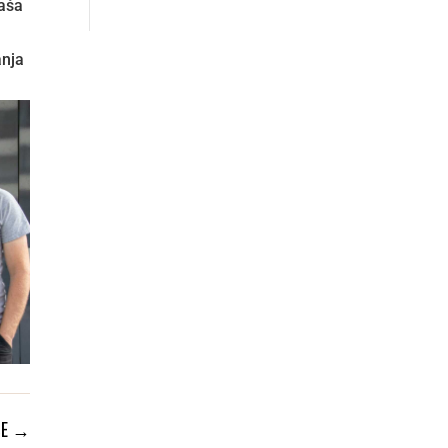
naša
e
anja
E
→