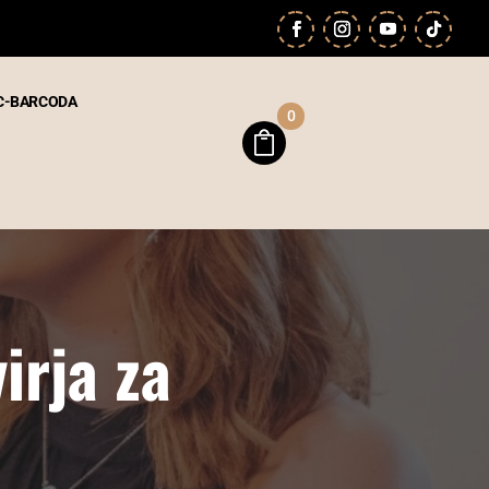
C-BARCODA
0
irja za