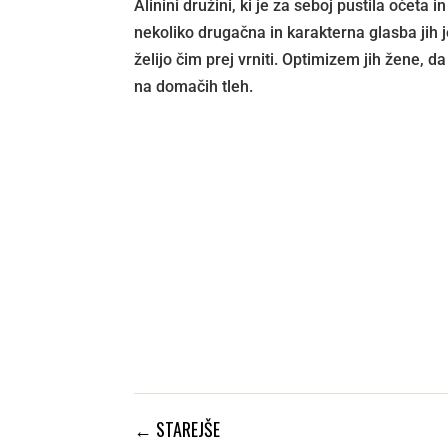
Alinini družini, ki je za seboj pustila očeta 
nekoliko drugačna in karakterna glasba jih j
želijo čim prej vrniti. Optimizem jih žene, 
na domačih tleh.
←
STAREJŠE