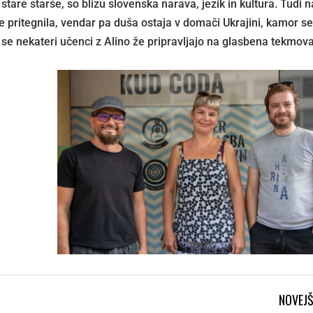
in stare starše, so blizu slovenska narava, jezik in kultura. Tudi 
e pritegnila, vendar pa duša ostaja v domači Ukrajini, kamor s
da se nekateri učenci z Alino že pripravljajo na glasbena tekmov
NOVEJŠ