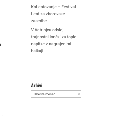
KoLentovanje – Festival
Lent za zborovske
zasedbe
«
V Vetrinjcu odslej
trajnostni lončki za tople
napitke z nagrajenimi
a
haikuji
Arhivi
Arhivi