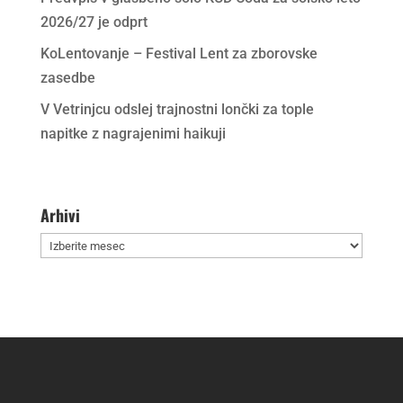
2026/27 je odprt
KoLentovanje – Festival Lent za zborovske
zasedbe
V Vetrinjcu odslej trajnostni lončki za tople
napitke z nagrajenimi haikuji
Arhivi
Arhivi