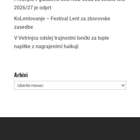
2026/27 je odprt
KoLentovanje – Festival Lent za zborovske
zasedbe
V Vetrinjcu odslej trajnostni lončki za tople
napitke z nagrajenimi haikuji
Arhivi
Arhivi