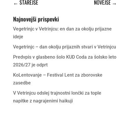
←
STAREJŠE
NOVEJŠE
→
Najnovejši prispevki
Vegetrinjc v Vetrinjcu: en dan za okolju prijazne
ideje
Vegetrinjc – dan okolju prijaznih stvari v Vetrinjcu
Predvpis v glasbeno šolo KUD Coda za šolsko leto
2026/27 je odprt
KoLentovanje – Festival Lent za zborovske
zasedbe
V Vetrinjcu odslej trajnostni lončki za tople
napitke z nagrajenimi haikuji