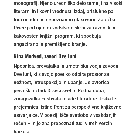
monografij. Njeno uredniško delo temelji na visoki
literarni in likovni vrednosti izdaj, prisluhne pa
tudi mladim in nepoznanim glasovom. Založba
Pivec pod njenim vodstvom skrbi za raznolik in
kakovosten knjižni program, ki spodbuja
angažirano in premišljeno branje.
Nina Medved, zavod Dve luni
Npesnica, prevajalka in umetniška vodja zavoda
Dve luni, ki s svojo poetiko odpira prostor za
nežnost, introspekcijo in upanje. Je avtorica
pesniških zbirk Drseči svet in Rodna doba,
zmagovalka Festivala mlade literature Urška ter
prejemnica listine Pont za perspektivne književne
ustvarjalce. V poeziji išče svetlobo v vsakdanjih
rečeh – in jo zna prepoznati tudi v treh verzih
haikuja.