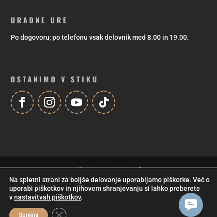
URADNE URE
Po dogovoru; po telefonu vsak delovnik med 8.00 in 19.00.
OSTANIMO V STIKU
Za vzpodbudno pomoč pri sofinanciranju društvenega programa se
Na spletni strani za boljše delovanje uporabljamo piškotke. Več o
zahvaljujemo Mestni občini Maribor! |
Izdelava spletnih strani
in
uporabi piškotkov in njihovem shranjevanju si lahko preberete
trgovin
,
vzdrževanje spletne strani
: Studio Jet
© 2021, Kud Coda
v
nastavitvah piškotkov
.
Contact
Close GDPR Cookie Banner
Us
Sprejmi