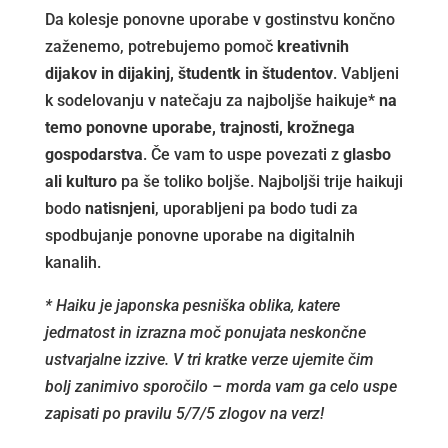
Da kolesje ponovne uporabe v gostinstvu končno
zaženemo, potrebujemo pomoč
kreativnih
dijakov in dijakinj, študentk in študentov
. Vabljeni
k sodelovanju v natečaju za najboljše haikuje*
na
temo ponovne uporabe, trajnosti, krožnega
gospodarstva
. Če vam to uspe povezati z
glasbo
ali kulturo
pa še toliko boljše. Najboljši trije haikuji
bodo
natisnjeni
, uporabljeni pa bodo tudi za
spodbujanje ponovne uporabe na digitalnih
kanalih.
* Haiku je japonska pesniška oblika, katere
jedrnatost in izrazna moč ponujata neskončne
ustvarjalne izzive. V tri kratke verze ujemite čim
bolj zanimivo sporočilo – morda vam ga celo uspe
zapisati po pravilu 5/7/5 zlogov na verz!