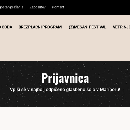
osta vprašanja
Zaposlitev
Kontakt
D CODA
BREZPLAČNI PROGRAMI
(Z)MEŠANI FESTIVAL
VETRINJ
Prijavnica
Vpiši se v najbolj odpičeno glasbeno šolo v Mariboru!