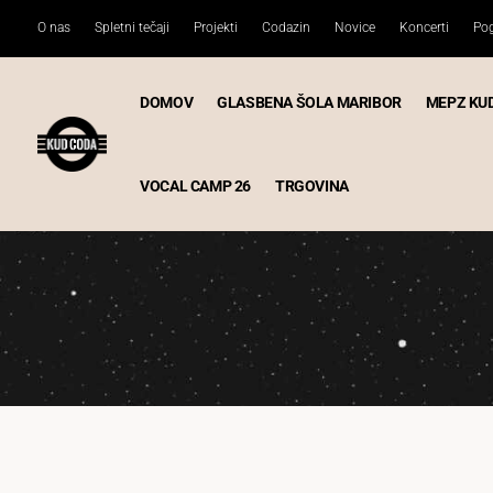
O nas
Spletni tečaji
Projekti
Codazin
Novice
Koncerti
Pog
DOMOV
GLASBENA ŠOLA MARIBOR
MEPZ KU
VOCAL CAMP 26
TRGOVINA