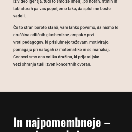
iz video iger (ja, tudi to smo že imeli), po notah, ritmih in
tablaturah pa vas popeljemo tako, da sploh ne boste
vedeli.
Če to stran berete
starši
, vam lahko povemo, da nismo le
druščina odličnih glasbenikov, ampak v prvi
vrsti
pedagogov
, ki prisluhnejo težavam, motivirajo,
pomagajo pri nalogah iz matematike in še marsikaj.
Codovci smo ena
velika družina, ki prijateljske
vezi
ohranja tudi izven koncertnih dvoran.
In najpomembneje –