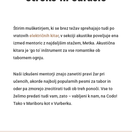
Štirim mušketirjem, ki se brez težav sprehajajo tudi po
vratovih
električnih kitar
, v sekciji akustike poveljuje ena
izmed mentoric z najdaljšim stažem, Metka. Akustična
kitara je ‘go to’ inštrument za vse romantike ob
tabornem ognju.
Naši izkušeni mentorji znajo zanetiti pravi žar pri
učencih, akorde najbolj popularnih pesmi za tabor in
oder pa zmorejo zrecitirati tudi ob treh ponoči. Vse to
želimo predati tudi vam, zato – vabljeni k nam, na Codo!
Tako v Mariboru kot v Vurberku.