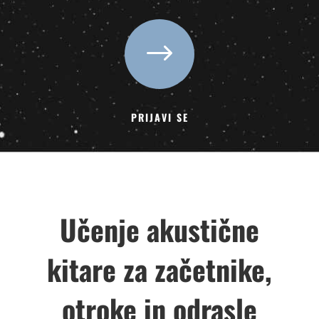
$
PRIJAVI SE
Učenje akustične
kitare za začetnike,
otroke in odrasle