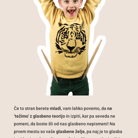
Če to stran berete
mladi
, vam lahko povemo, da
ne
‘težimo’ z glasbeno teorijo
in izpiti, kar pa seveda ne
pomeni, da boste šli od nas glasbeno nepismeni! Na
prvem mestu so vaše
glasbene želje
, pa naj je to glasba