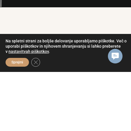
Lahko se pohvalimo
Na spletni strani za boljše delovanje uporabljamo piškotke. Več o
uporabi piškotkov in njihovem shranjevanju si lahko preberete
v
nastavitvah piškotkov
.
Contact
Close GDPR Cookie Banner
Us
Sprejmi
|
Zase lahko rečem, da mi Coda ni dala samo veliko
glasbenega in pevskega znanja, vendar tudi
veliko topline in prijateljstva, posledično pa
zadovoljstva in zaupanja v samega sebe. Ta
majhna in edinstvena skupina ljudi je velik del