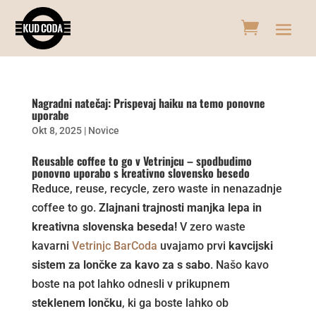
Nagradni natečaj: Prispevaj haiku na temo ponovne
uporabe
Okt 8, 2025
|
Novice
Reusable coffee to go v Vetrinjcu – spodbudimo
ponovno uporabo s kreativno slovensko besedo
Reduce, reuse, recycle, zero waste in nenazadnje
coffee to go.
Zlajnani trajnosti manjka lepa in
kreativna slovenska beseda!
V zero waste
kavarni
Vetrinjc BarCoda
uvajamo prvi
kavcijski
sistem za lončke za kavo za s sabo
. Našo kavo
boste na pot lahko odnesli v prikupnem
steklenem lončku
, ki ga boste lahko ob