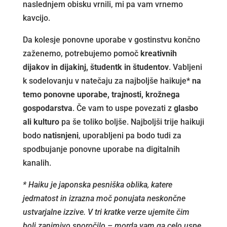
naslednjem obisku vrnili, mi pa vam vrnemo
kavcijo.
Da kolesje ponovne uporabe v gostinstvu končno
zaženemo, potrebujemo pomoč
kreativnih
dijakov in dijakinj, študentk in študentov
. Vabljeni
k sodelovanju v natečaju za najboljše haikuje*
na
temo ponovne uporabe, trajnosti, krožnega
gospodarstva
. Če vam to uspe povezati z
glasbo
ali kulturo
pa še toliko boljše. Najboljši trije haikuji
bodo
natisnjeni
, uporabljeni pa bodo tudi za
spodbujanje ponovne uporabe na digitalnih
kanalih.
* Haiku je japonska pesniška oblika, katere
jedrnatost in izrazna moč ponujata neskončne
ustvarjalne izzive. V tri kratke verze ujemite čim
bolj zanimivo sporočilo – morda vam ga celo uspe