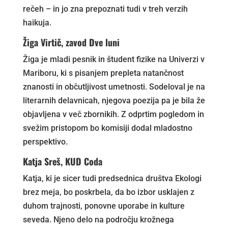
rečeh – in jo zna prepoznati tudi v treh verzih
haikuja.
Žiga Virtič, zavod Dve luni
Žiga je mladi pesnik in študent fizike na Univerzi v
Mariboru, ki s pisanjem prepleta natančnost
znanosti in občutljivost umetnosti. Sodeloval je na
literarnih delavnicah, njegova poezija pa je bila že
objavljena v več zbornikih. Z odprtim pogledom in
svežim pristopom bo komisiji dodal mladostno
perspektivo.
Katja Sreš, KUD Coda
Katja, ki je sicer tudi predsednica društva Ekologi
brez meja, bo poskrbela, da bo izbor usklajen z
duhom trajnosti, ponovne uporabe in kulture
seveda. Njeno delo na področju krožnega