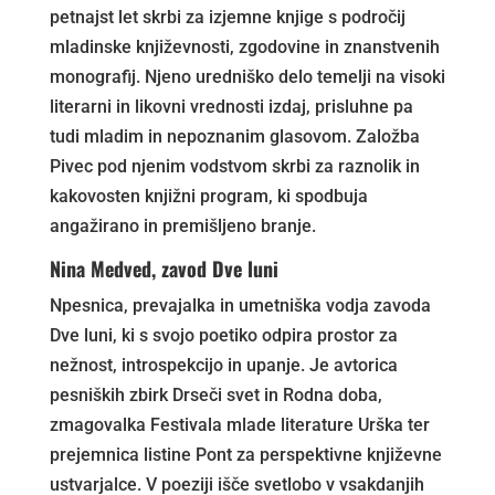
petnajst let skrbi za izjemne knjige s področij
mladinske književnosti, zgodovine in znanstvenih
monografij. Njeno uredniško delo temelji na visoki
literarni in likovni vrednosti izdaj, prisluhne pa
tudi mladim in nepoznanim glasovom. Založba
Pivec pod njenim vodstvom skrbi za raznolik in
kakovosten knjižni program, ki spodbuja
angažirano in premišljeno branje.
Nina Medved, zavod Dve luni
Npesnica, prevajalka in umetniška vodja zavoda
Dve luni, ki s svojo poetiko odpira prostor za
nežnost, introspekcijo in upanje. Je avtorica
pesniških zbirk Drseči svet in Rodna doba,
zmagovalka Festivala mlade literature Urška ter
prejemnica listine Pont za perspektivne književne
ustvarjalce. V poeziji išče svetlobo v vsakdanjih