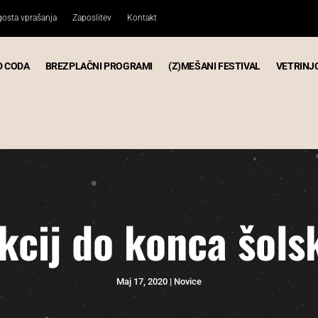
osta vprašanja
Zaposlitev
Kontakt
D CODA
BREZPLAČNI PROGRAMI
(Z)MEŠANI FESTIVAL
VETRINJ
kcij do konca šols
Maj 17, 2020
Novice