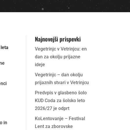
Najnovejši prispevki
leta
Vegetrinjc v Vetrinjcu: en
dan za okolju prijazne
 ne
ideje
Vegetrinjc – dan okolju
prijaznih stvari v Vetrinjcu
enci
Predvpis v glasbeno šolo
KUD Coda za šolsko leto
2026/27 je odprt
KoLentovanje – Festival
o in
Lent za zborovske