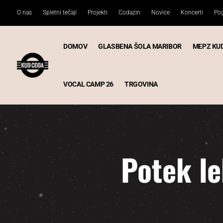
O nas
Spletni tečaji
Projekti
Codazin
Novice
Koncerti
Pog
DOMOV
GLASBENA ŠOLA MARIBOR
MEPZ KU
VOCAL CAMP 26
TRGOVINA
Potek le