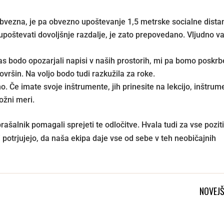
bvezna, je pa obvezno upoštevanje 1,5 metrske socialne dista
upoštevati dovoljšnje razdalje, je zato prepovedano. Vljudno v
vas bodo opozarjali napisi v naših prostorih, mi pa bomo poskrb
vršin. Na voljo bodo tudi razkužila za roke.
o. Če imate svoje inštrumente, jih prinesite na lekcijo, inštrum
ožni meri.
ašalnik pomagali sprejeti te odločitve. Hvala tudi za vse pozit
 potrjujejo, da naša ekipa daje vse od sebe v teh neobičajnih
NOVEJŠ