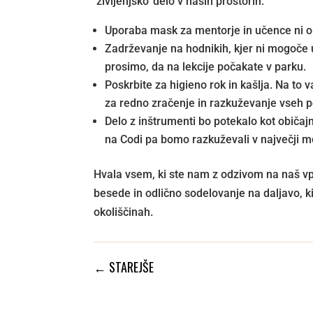
‘življenjsko’ delo v naših prostorih:
Uporaba mask za mentorje in učence ni o
Zadrževanje na hodnikih, kjer ni mogoče 
prosimo, da na lekcije počakate v parku.
Poskrbite za higieno rok in kašlja. Na to 
za redno zračenje in razkuževanje vseh po
Delo z inštrumenti bo potekalo kot običajn
na Codi pa bomo razkuževali v največji m
Hvala vsem, ki ste nam z odzivom na naš vpr
besede in odlično sodelovanje na daljavo, ki
okoliščinah.
←
STAREJŠE