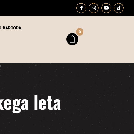
C-BARCODA
0
kega leta