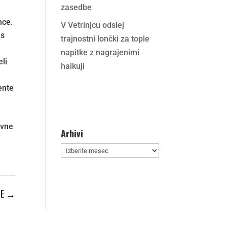
zasedbe
nce.
V Vetrinjcu odslej
as
trajnostni lončki za tople
napitke z nagrajenimi
eli
haikuji
ente
ivne
Arhivi
Arhivi
E
→