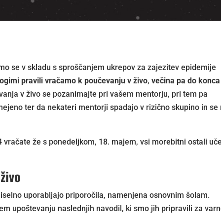
smo se v skladu s sproščanjem ukrepov za zajezitev epidemije
ogimi pravili vračamo k poučevanju v živo
,
večina pa do konca 
vanja v živo se pozanimajte pri vašem mentorju, pri tem pa
omejeno ter da nekateri mentorji spadajo v rizično skupino in se
4 vračate že s ponedeljkom, 18. majem, vsi morebitni ostali uč
živo
miselno uporabljajo priporočila, namenjena osnovnim šolam.
upoštevanju naslednjih navodil, ki smo jih pripravili za varn