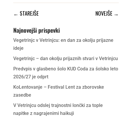
←
STAREJŠE
NOVEJŠE
→
Najnovejši prispevki
Vegetrinjc v Vetrinjcu: en dan za okolju prijazne
ideje
Vegetrinjc – dan okolju prijaznih stvari v Vetrinjcu
Predvpis v glasbeno šolo KUD Coda za šolsko leto
2026/27 je odprt
KoLentovanje – Festival Lent za zborovske
zasedbe
V Vetrinjcu odslej trajnostni lončki za tople
napitke z nagrajenimi haikuji