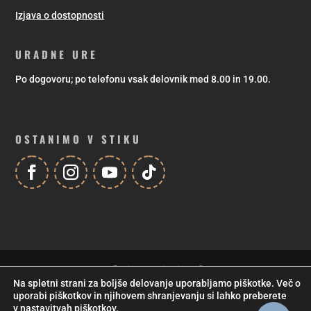
Izjava o dostopnosti
URADNE URE
Po dogovoru; po telefonu vsak delovnik med 8.00 in 19.00.
OSTANIMO V STIKU
Za vzpodbudno pomoč pri sofinanciranju društvenega programa se
Na spletni strani za boljše delovanje uporabljamo piškotke. Več o
zahvaljujemo Mestni občini Maribor! |
Izdelava spletnih strani
in
uporabi piškotkov in njihovem shranjevanju si lahko preberete
trgovin
,
vzdrževanje spletne strani
: Studio Jet
© 2021, Kud Coda
v
nastavitvah piškotkov
.