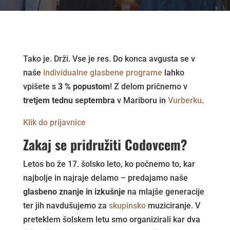
Tako je. Drži. Vse je res. Do konca avgusta se v
naše
individualne glasbene programe
lahko
vpišete s
3 % popustom
! Z delom pričnemo v
tretjem tednu septembra
v Mariboru in
Vurberku
.
Klik do prijavnice
Zakaj se pridružiti Codovcem?
Letos bo že 17. šolsko leto, ko počnemo to, kar
najbolje in najraje delamo – predajamo naše
glasbeno znanje in izkušnje
na mlajše generacije
ter jih navdušujemo za
skupinsko
muziciranje. V
preteklem šolskem letu smo organizirali kar dva