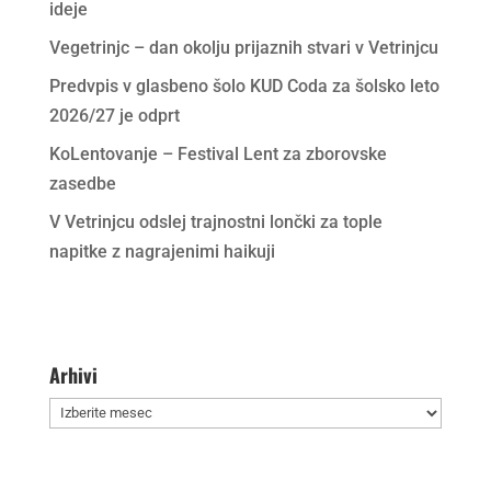
ideje
Vegetrinjc – dan okolju prijaznih stvari v Vetrinjcu
Predvpis v glasbeno šolo KUD Coda za šolsko leto
2026/27 je odprt
KoLentovanje – Festival Lent za zborovske
zasedbe
V Vetrinjcu odslej trajnostni lončki za tople
napitke z nagrajenimi haikuji
Arhivi
Arhivi