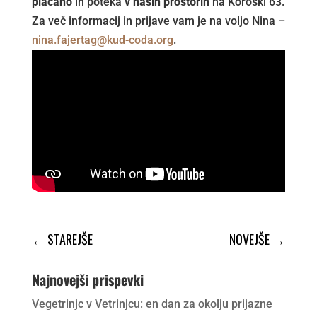
plačano
in poteka
v naših prostorih
na Koroški 63.
Za več informacij in prijave vam je na voljo Nina –
nina.fajertag@kud-coda.org
.
←
STAREJŠE
NOVEJŠE
→
Najnovejši prispevki
Vegetrinjc v Vetrinjcu: en dan za okolju prijazne