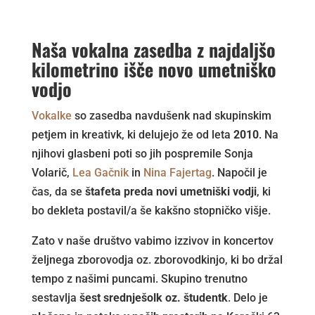
Naša vokalna zasedba z najdaljšo
kilometrino išče novo umetniško
vodjo
Vokalke
so zasedba navdušenk nad skupinskim
petjem in kreativk, ki delujejo že od leta
2010
. Na
njihovi glasbeni poti so jih pospremile Sonja
Volarič,
Lea Gačnik
in
Nina Fajertag
. Napočil je
čas, da se
štafeta preda novi umetniški vodji
, ki
bo dekleta postavil/a še kakšno stopničko višje.
Zato v naše društvo vabimo izzivov in koncertov
željnega zborovodja oz. zborovodkinjo, ki bo držal
tempo z našimi puncami. Skupino trenutno
sestavlja
šest srednješolk oz. študentk
. Delo je