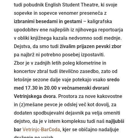
tudi pobudnik English Student Theatre, ki svoje
sopevke in sopevce venomer preseneča z
izbranimi besedami in gestami
– kaligrafska
upodobitev ene najlepših iz njihovega reportoarja
v obliki knjižnega kazala nedvomno sodi mednje.
Dejstva, da smo tudi
živalim prijazen pevski zbor
pa najbrž ni potrebno posebej izpostaviti.
Zbor je v zadnjih letih poleg kilometrine in
koncertov zbral tudi številčno zasedbo, zato od
letošnje sezone dalje vaje potekajo vsako
sredo
med 17.30 in 20.00 v večnamenski dvorani
Vetrinjskega dvora
. Prostora za nove kakovostne
in (z)mešane pevce je odslej več kot dovolj, za
dodaten spodbujevalni dejavnik pa velja omeniti
dejstvo, da je v istem kompleksu tudi naš
najljubši
bar
Vetrinjc-
BarCoda
, kjer se običajno nadaljuje
druženje po vajah.