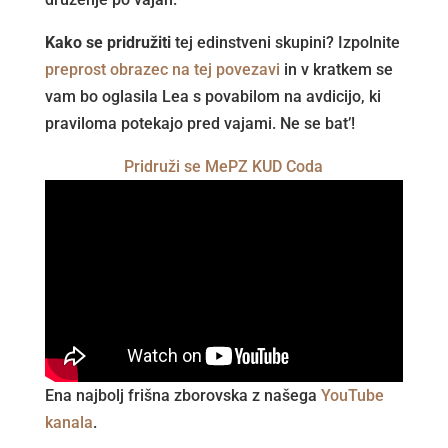
Kako se pridružiti
tej edinstveni skupini? Izpolnite
preprost obrazec na tej povezavi
in v kratkem se
vam bo oglasila Lea s povabilom na avdicijo, ki
praviloma potekajo pred vajami. Ne se bat’!
Pridruži se MePZ KUD Coda
Ena najbolj frišna zborovska z našega
YouTube
kanala
.