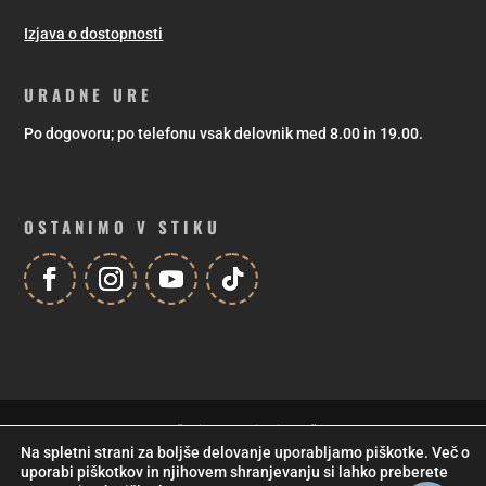
Izjava o dostopnosti
URADNE URE
Po dogovoru; po telefonu vsak delovnik med 8.00 in 19.00.
OSTANIMO V STIKU
Za vzpodbudno pomoč pri sofinanciranju društvenega programa se
Na spletni strani za boljše delovanje uporabljamo piškotke. Več o
zahvaljujemo Mestni občini Maribor! |
Izdelava spletnih strani
in
uporabi piškotkov in njihovem shranjevanju si lahko preberete