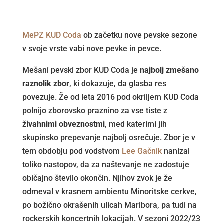
MePZ KUD Coda
ob začetku nove pevske sezone
v svoje vrste vabi nove pevke in pevce.
Mešani pevski zbor KUD Coda je
najbolj zmešano
raznolik zbor
, ki dokazuje, da glasba res
povezuje. Že od leta 2016 pod okriljem KUD Coda
polnijo zborovsko praznino za vse tiste z
živahnimi obveznostmi
, med katerimi jih
skupinsko prepevanje najbolj osrečuje. Zbor je v
tem obdobju pod vodstvom
Lee Gačnik
nanizal
toliko nastopov, da za naštevanje ne zadostuje
običajno število okončin. Njihov zvok je že
odmeval v krasnem ambientu Minoritske cerkve,
po božično okrašenih ulicah Maribora, pa tudi na
rockerskih koncertnih lokacijah. V sezoni 2022/23