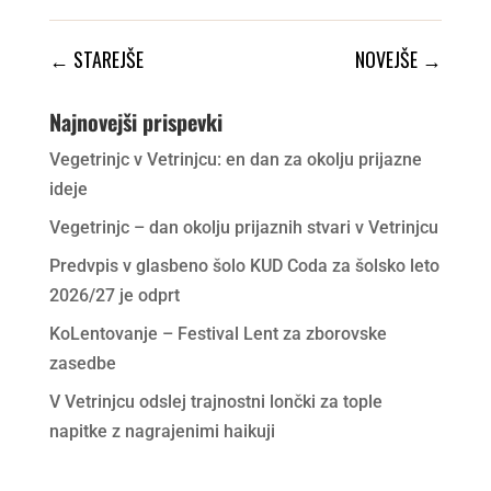
←
STAREJŠE
NOVEJŠE
→
Najnovejši prispevki
Vegetrinjc v Vetrinjcu: en dan za okolju prijazne
ideje
Vegetrinjc – dan okolju prijaznih stvari v Vetrinjcu
Predvpis v glasbeno šolo KUD Coda za šolsko leto
2026/27 je odprt
KoLentovanje – Festival Lent za zborovske
zasedbe
V Vetrinjcu odslej trajnostni lončki za tople
napitke z nagrajenimi haikuji